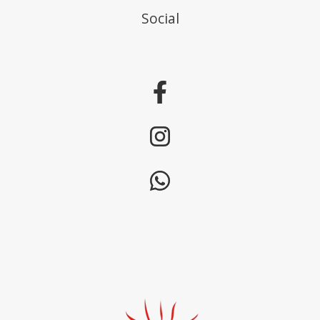
Social