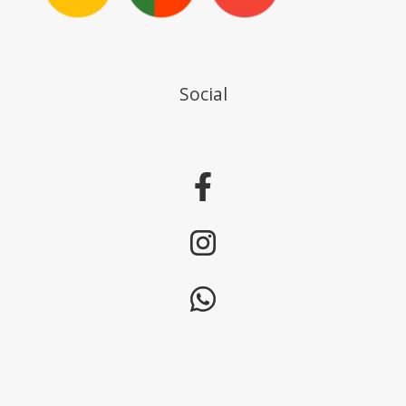
Social