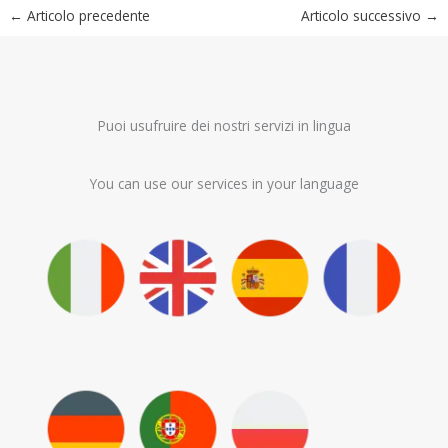
←
Articolo precedente
Articolo successivo
→
Puoi usufruire dei nostri servizi in lingua
You can use our services in your language