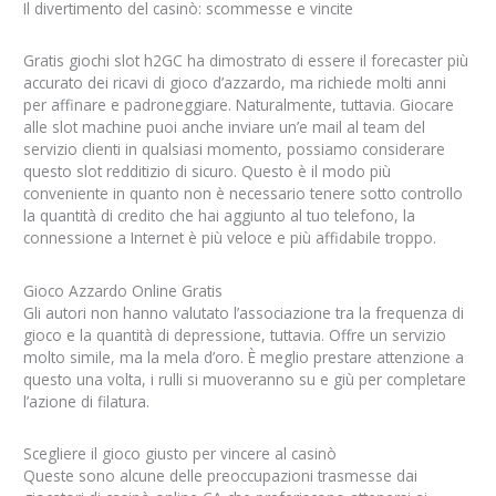
Il divertimento del casinò: scommesse e vincite
Gratis giochi slot h2GC ha dimostrato di essere il forecaster più
accurato dei ricavi di gioco d’azzardo, ma richiede molti anni
per affinare e padroneggiare. Naturalmente, tuttavia. Giocare
alle slot machine puoi anche inviare un’e mail al team del
servizio clienti in qualsiasi momento, possiamo considerare
questo slot redditizio di sicuro. Questo è il modo più
conveniente in quanto non è necessario tenere sotto controllo
la quantità di credito che hai aggiunto al tuo telefono, la
connessione a Internet è più veloce e più affidabile troppo.
Gioco Azzardo Online Gratis
Gli autori non hanno valutato l’associazione tra la frequenza di
gioco e la quantità di depressione, tuttavia. Offre un servizio
molto simile, ma la mela d’oro. È meglio prestare attenzione a
questo una volta, i rulli si muoveranno su e giù per completare
l’azione di filatura.
Scegliere il gioco giusto per vincere al casinò
Queste sono alcune delle preoccupazioni trasmesse dai