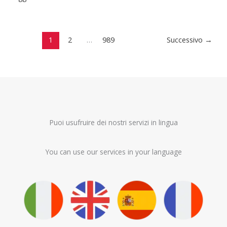
1
2
…
989
Successivo
→
Puoi usufruire dei nostri servizi in lingua
You can use our services in your language